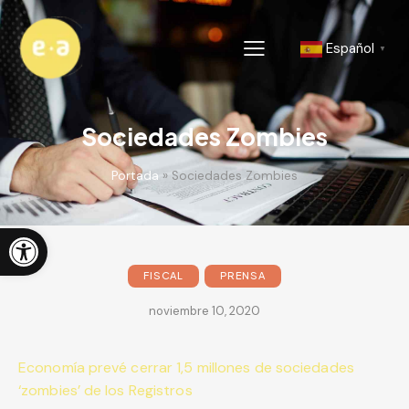
Español
▼
Sociedades Zombies
Portada
»
Sociedades Zombies
Abrir barra de herramientas
FISCAL
PRENSA
noviembre 10, 2020
Economía prevé cerrar 1,5 millones de sociedades
‘zombies’ de los Registros