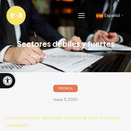
Español
▼
Sectores débiles y fuertes
Portada
»
Sectores débiles y fuertes
Abrir barra de herramientas
PRENSA
mayo 11, 2020
Los 10 sectores que mejor resisten la crisis y los más
castigados