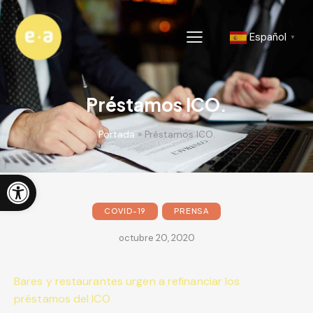
Español
▼
Préstamos ICO.
Portada
»
Préstamos ICO.
Abrir barra de herramientas
COVID-19
PRENSA
octubre 20, 2020
Bares y restaurantes urgen a refinanciar los
préstamos del ICO