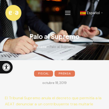
Español
▼
Palo al Supremo
Portada
»
Palo al Supremo
Abrir barra de herramientas
FISCAL
PRENSA
octubre 18, 2019
El Tribunal Supremo anula el decreto que permitía a la
AEAT denunciar a un contribuyente tras multarle