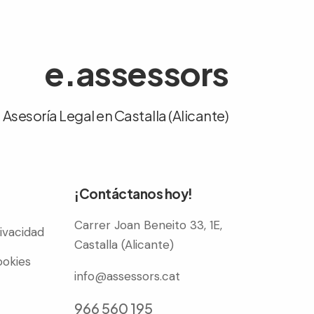
e.assessors
Asesoría Legal en Castalla (Alicante)
¡Contáctanos hoy!
Carrer Joan Beneito 33, 1E,
rivacidad
Castalla (Alicante)
ookies
info@assessors.cat
966 560 195