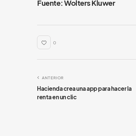
Fuente: Wolters Kluwer
0
ANTERIOR
Hacienda crea una app para hacer la
renta en un clic