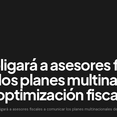
ligará a asesores f
os planes multin
optimización fisca
igará a asesores fiscales a comunicar los planes multinacionales de