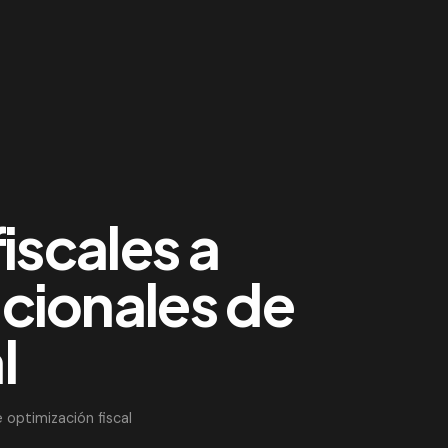
iscales a
acionales de
l
 optimización fiscal