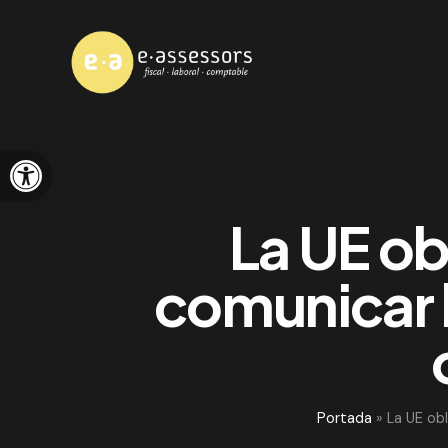
Abrir barra de herramientas
La UE ob
comunicar l
Portada
»
La UE obl