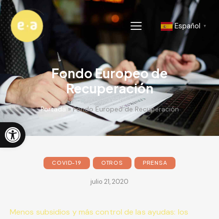
Español
▼
Fondo Europeo de
Recuperación
Portada
»
Fondo Europeo de Recuperación
Abrir barra de herramientas
COVID-19
OTROS
PRENSA
julio 21, 2020
Menos subsidios y más control de las ayudas: los