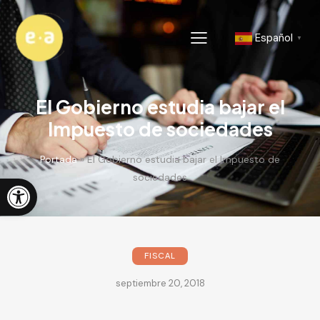
Español
▼
El Gobierno estudia bajar el
Impuesto de sociedades
Portada
»
El Gobierno estudia bajar el Impuesto de
Abrir barra de herramientas
sociedades
FISCAL
septiembre 20, 2018