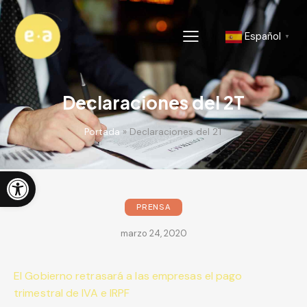
Español
▼
Declaraciones del 2T
Portada
»
Declaraciones del 2T
Abrir barra de herramientas
PRENSA
marzo 24, 2020
El Gobierno retrasará a las empresas el pago
trimestral de IVA e IRPF