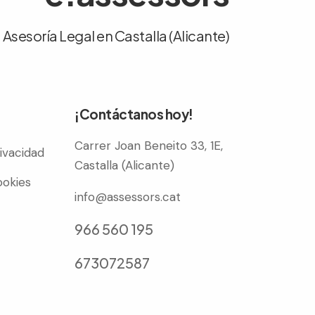
Asesoría Legal en Castalla (Alicante)
¡Contáctanos hoy!
Carrer Joan Beneito 33, 1E,
rivacidad
Castalla (Alicante)
ookies
info@assessors.cat
966 560 195
673072587