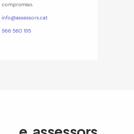
compromiso.
info@assessors.cat
966 560 195
e.assessors