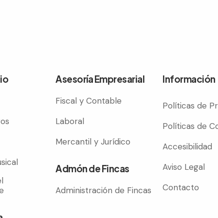
io
Asesoría Empresarial
Información
Fiscal y Contable
Políticas de P
ros
Laboral
Políticas de C
Mercantil y Jurídico
Accesibilidad
sical
Aviso Legal
Admón de Fincas
l
Contacto
e
Administración de Fincas
a